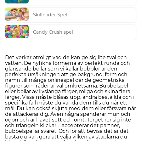
Skillnader Spel
Candy Crush spel
Det verkar otroligt vad de kan ge sig lite tvål och
vatten. De nyfikna formerna av perfekt runda och
glänsande bollar som vi kallar bubblor är den
perfekta ursäkningen att ge bakgrund, form och
namn till många onlinespel där de geometriska
figurer som råder är väl omkretsarna. Bubbelspel
eller bollar av livslånga färger, roliga och skina flera
färger. Vissa måste blåsas upp, andra beställda och i
specifika fall måste du vända dem tills du når ett
mål. Du kan också skjuta med dem eller försvara när
de attackerar dig. Även några spenderar mun och
ögon och är havet sött och ömt. Torget rör sig inte
och triangeln klickar ... accepterar det partner,
bubbelspel är svaret. Och för att bevisa det är det
bästa du kan göra att välja vilken av staplarna du