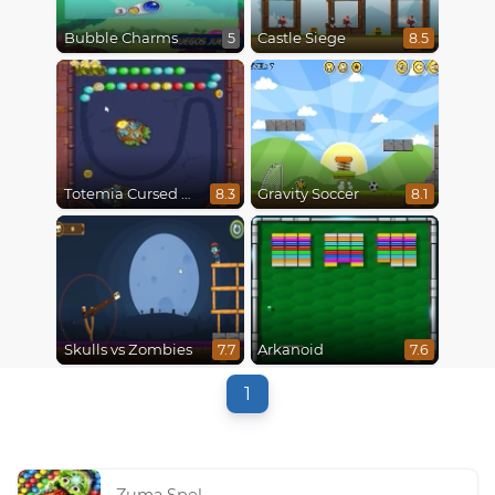
Bubble Charms
Castle Siege
5
8.5
Totemia Cursed Marbles
Gravity Soccer
8.3
8.1
Skulls vs Zombies
Arkanoid
7.7
7.6
1