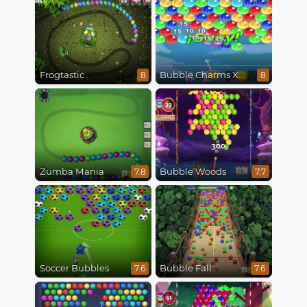
Frogtastic
Bubble Charms Xmas
8
8
Zumba Mania
Bubble Woods
7.8
7.7
Soccer Bubbles
Bubble Fall
7.6
7.6