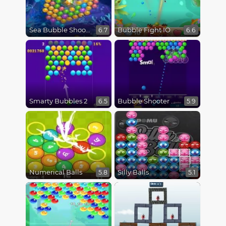
Sea Bubble Shooter
Bubble Fight IO
6.7
6.6
Smarty Bubbles 2
Bubble Shooter Pro 2
6.5
5.9
Numerical Balls
Silly Balls
5.8
5.1