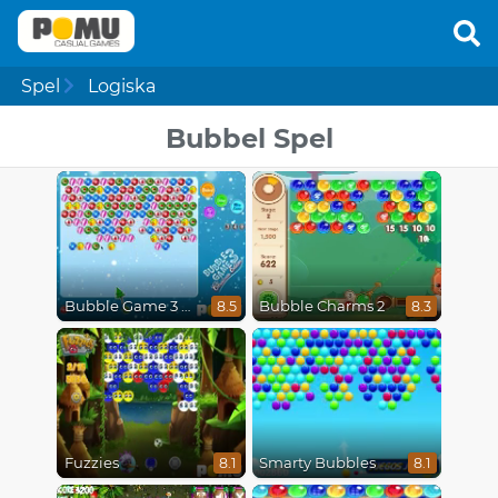
Spel
Logiska
Bubbel Spel
Bubble Game 3 Christmas
Bubble Charms 2
8.5
8.3
Fuzzies
Smarty Bubbles
8.1
8.1