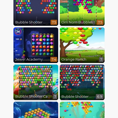
Bubble Shooter HD
Om Nom Bubbles
7.5
7.5
Jewel Academy
Orange Ranch
7.4
7
Bubble Shooter Candy
Bubble Shooter World Cup
7
6.9