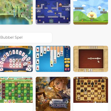
Bubbel Spel