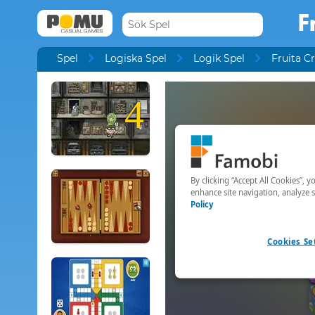
F
Spel
Logiska Spel
Logik Spel
Fruita C
4