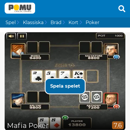
Spel
Klassiska
Bräd
Kort
Poker
Spela spelet
Mafia Poker
7.6