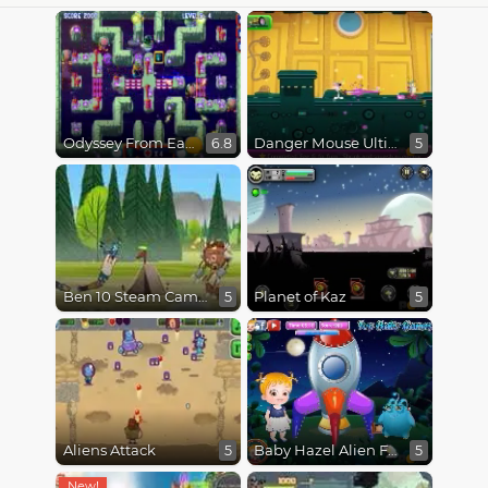
Odyssey From Earth To Space
Danger Mouse Ultimate
6.8
5
Ben 10 Steam Camp
Planet of Kaz
5
5
Aliens Attack
Baby Hazel Alien Friend
5
5