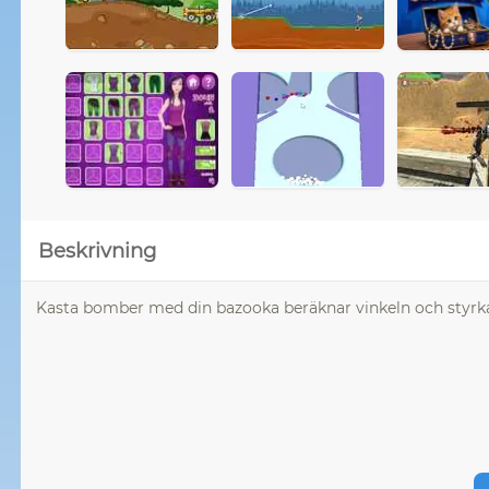
Beskrivning
Kasta bomber med din bazooka beräknar vinkeln och styrka 