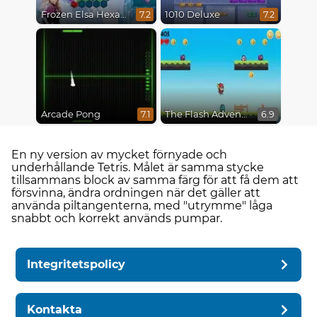
Frozen Elsa Hexagon Puzzle
1010 Deluxe
7.2
7.2
Arcade Pong
The Flash Adventures
7.1
6.9
En ny version av mycket förnyade och
underhållande Tetris. Målet är samma stycke
tillsammans block av samma färg för att få dem att
försvinna, ändra ordningen när det gäller att
använda piltangenterna, med "utrymme" låga
snabbt och korrekt används pumpar.
Integritetspolicy
Kontakta