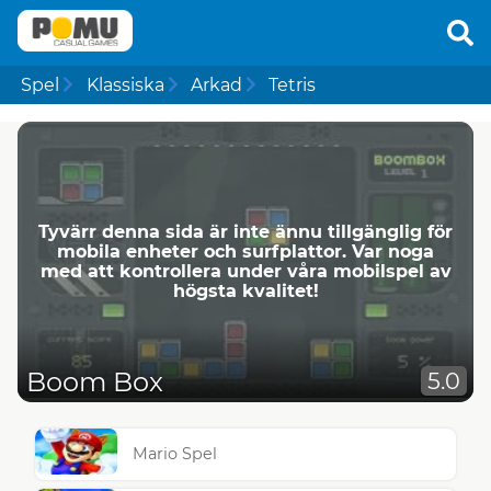
Spel
Klassiska
Arkad
Tetris
Tyvärr denna sida är inte ännu tillgänglig för
mobila enheter och surfplattor. Var noga
med att kontrollera under våra mobilspel av
högsta kvalitet!
Boom Box
5.0
Mario Spel