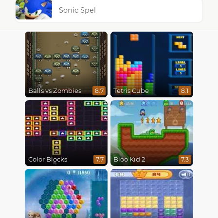
Sonic Spel
Balls vs Zombies
Tetris Cube
8.7
8.1
Color Blocks
Bloo Kid 2
7.7
7.3