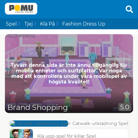
Spel
Tjej
Klä På
Fashion Dress Up
Tyvärr denna sida är inte ännu tillgänglig för
mobila enheter och surfplattor. Var noga
med att kontrollera under våra mobilspel av
högsta kvalitet!
Brand Shopping
5.0
Catwalk-utklädning Spel
Klä upp-spel för killar Spel