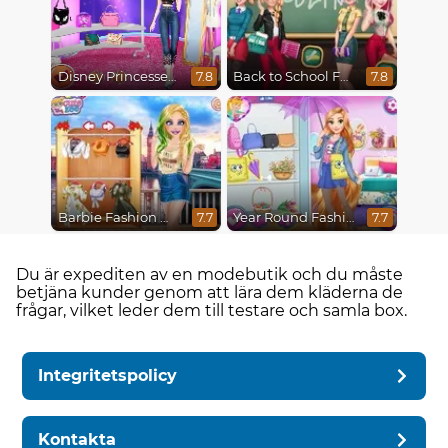
Disney Princesses Runway Show
Back to School Fashionistas
7.8
7.8
Barbie Fashion Week Model
Year Round Fashionista Rapunzel
7.7
7.7
Du är expediten av en modebutik och du måste
betjäna kunder genom att lära dem kläderna de
frågar, vilket leder dem till testare och samla box.
Integritetspolicy
Kontakta