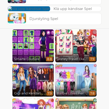
Klä upp kändisar Spel
Djurstyling Spel
Smarte Couture
Disney Travel Diaries: City Break
8.8
7.9
Gigi and Kendall BFFS
Barbie Loves Her Job
7.9
7.8