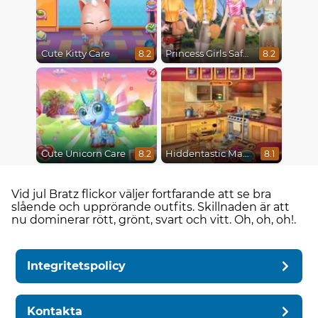
Cute Kitty Care
Princess Girls Safari Trip
8.2
8.2
Cute Unicorn Care
Hiddentastic Mansion
8.2
8.1
Vid jul Bratz flickor väljer fortfarande att se bra
slående och upprörande outfits. Skillnaden är att
nu dominerar rött, grönt, svart och vitt. Oh, oh, oh!.
Integritetspolicy
Kontakta