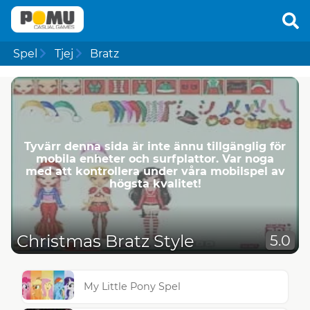
Spel
Tjej
Bratz
Tyvärr denna sida är inte ännu tillgänglig för
mobila enheter och surfplattor. Var noga
med att kontrollera under våra mobilspel av
högsta kvalitet!
Christmas Bratz Style
5.0
My Little Pony Spel