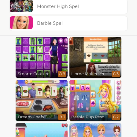
Monster High Spel
Barbie Spel
Smarte Couture
Home Makeover Hidden Object
8.8
8.3
Dream Chefs
Barbie Pup Rescue
8.3
8.2