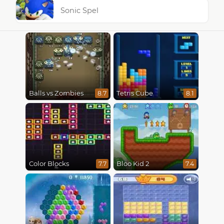
Sonic Spel
Balls vs Zombies
Tetris Cube
8.7
8.1
Color Blocks
Bloo Kid 2
7.7
7.4