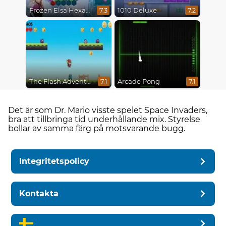
Frozen Elsa Hexagon Puzzle
1010 Deluxe
7.3
7.2
The Flash Adventures
Arcade Pong
7.1
7.1
Det är som Dr. Mario visste spelet Space Invaders,
bra att tillbringa tid underhållande mix. Styrelse
bollar av samma färg på motsvarande bugg.
Integritetspolicy
Kontakta