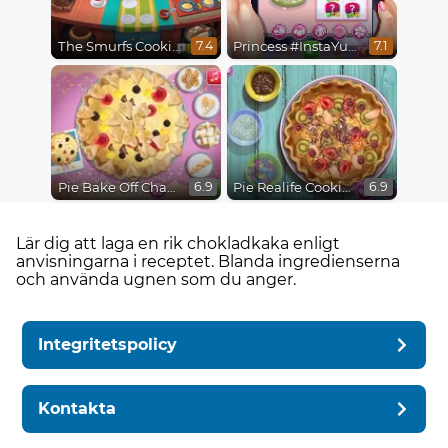
The Smurfs Cooking
Princess #InstaYuuum Macarons & Flowers
7.4
7.1
Pie Bake Off Challenge
Pie Realife Cooking
6.9
6.9
Lär dig att laga en rik chokladkaka enligt
anvisningarna i receptet. Blanda ingredienserna
och använda ugnen som du anger.
Integritetspolicy
Kontakta