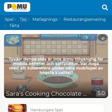
Spel
Tjej
Matlagnings
Restaurangservering
Tårta
Tyvärr denna sida är inte ännu tillgänglig för
mobila enheter och surfplattor. Var noga
med att kontrollera under våra mobilspel av
högsta kvalitet!
Sara’s Cooking Chocolate Cake
5.0
Hamburgare Spel