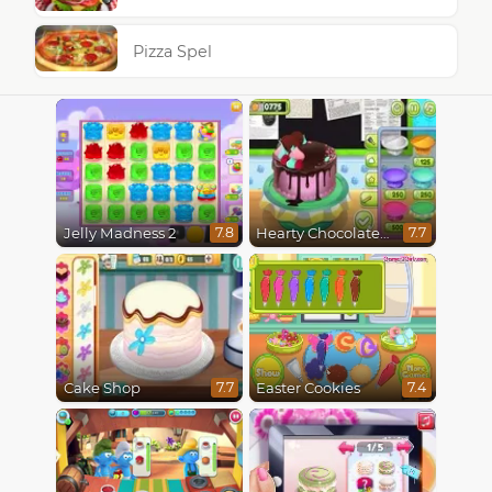
Pizza Spel
Jelly Madness 2
Hearty Chocolate Cake
7.8
7.7
Cake Shop
Easter Cookies
7.7
7.4