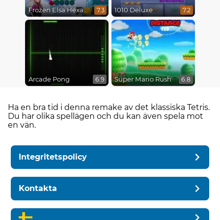
Frozen Elsa Hexagon Puzzle
1010 Deluxe
7.3
7.2
Arcade Pong
Super Mario Rush
6.9
6.8
Ha en bra tid i denna remake av det klassiska Tetris.
Du har olika spellägen och du kan även spela mot
en vän.
Integritetspolicy
Kontakta