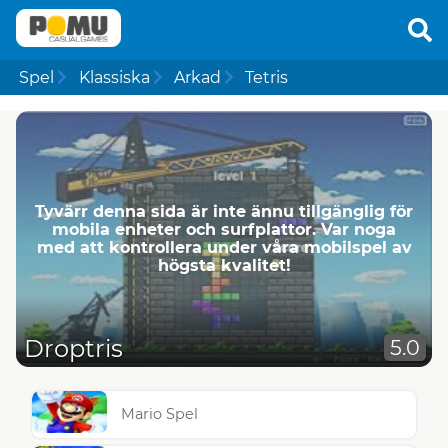
Spel
Klassiska
Arkad
Tetris
Tyvärr denna sida är inte ännu tillgänglig för
mobila enheter och surfplattor. Var noga
med att kontrollera under våra mobilspel av
högsta kvalitet!
Droptris
5.0
Mario Spel