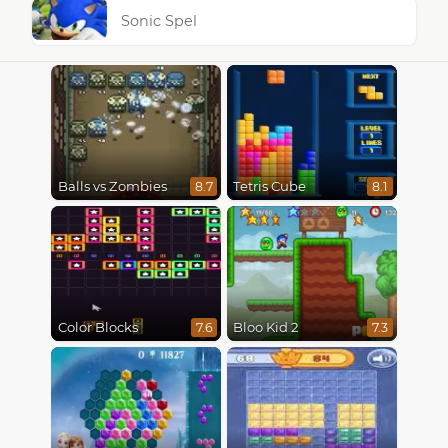
Sonic Spel
Balls vs Zombies
Tetris Cube
8.7
8.1
Color Blocks
Bloo Kid 2
7.6
7.3