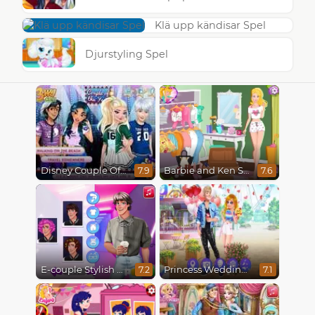
Klä upp kändisar Spel
Djurstyling Spel
Disney Couple Of The Year
Barbie and Ken Spring City Break
7.9
7.6
E-couple Stylish Transformation
Princess Wedding Drama
7.2
7.1