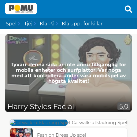
Spel
Tjej
Klä På
Klä upp- för killar
Tyvärr denna sida är inte ännu tillgänglig för
mobila enheter och surfplattor. Var noga
med att kontrollera under våra mobilspel av
högsta kvalitet!
Harry Styles Facial
5.0
Catwalk-utklädning Spel
Fashion Dress Up spel