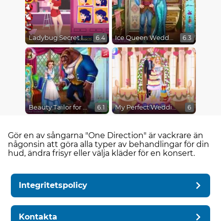
Ladybug Secret Identity Revealed
Ice Queen Wedding Tailor
6.4
6.3
Beauty Tailor for Beast
My Perfect Wedding
6.1
6
Gör en av sångarna "One Direction" är vackrare än
någonsin att göra alla typer av behandlingar för din
hud, ändra frisyr eller välja kläder för en konsert.
Integritetspolicy
Kontakta