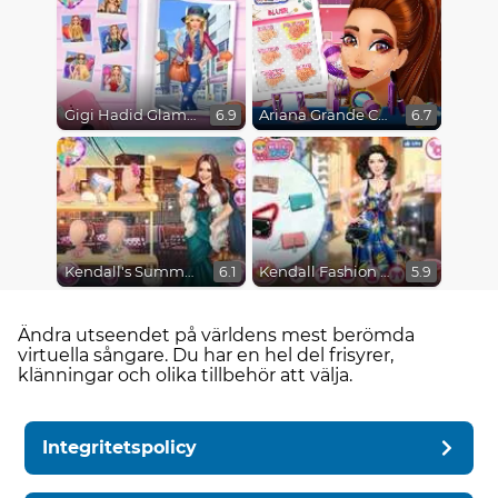
Gigi Hadid Glamourous Lifestyle
Ariana Grande Colors Of The Year
6.9
6.7
Kendall's Summer Fun
Kendall Fashion Color Test
6.1
5.9
Ändra utseendet på världens mest berömda
virtuella sångare. Du har en hel del frisyrer,
klänningar och olika tillbehör att välja.
Integritetspolicy