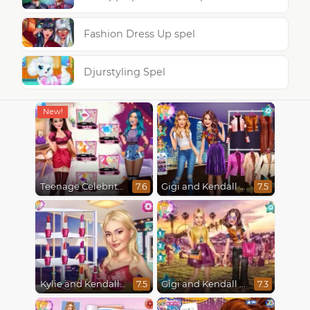
Fashion Dress Up spel
Djurstyling Spel
Teenage Celebrity Rivalry
Gigi and Kendall BFFS
7.6
7.5
Kylie and Kendall Sisters Break Up
Gigi and Kendall Fashionistas
7.5
7.3