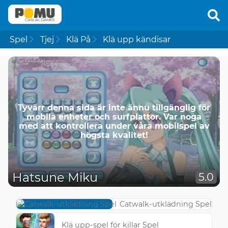
Spel
Tjej
Klä På
Klä upp kändisar
Tyvärr denna sida är inte ännu tillgänglig för
mobila enheter och surfplattor. Var noga
med att kontrollera under våra mobilspel av
högsta kvalitet!
Hatsune Miku
5.0
Catwalk-utklädning Spel
Klä upp-spel för killar Spel