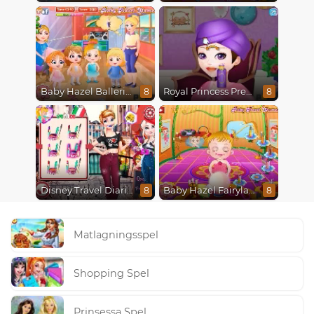
Baby Hazel Ballerina Dance
Royal Princess Pregnant
8
8
Disney Travel Diaries: City Break
Baby Hazel Fairyland Ballet
8
8
Matlagningsspel
Shopping Spel
Prinsessa Spel