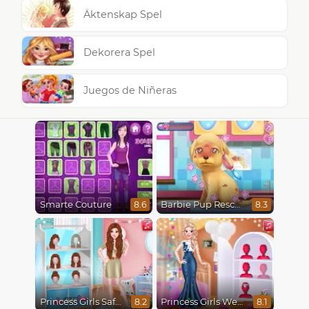
Äktenskap Spel
Dekorera Spel
Juegos de Niñeras
Smarte Couture
Barbie Pup Rescue
8.6
8.3
Princess Girls Safari Trip
Princess Girls Wedding Trip
8.2
8.1