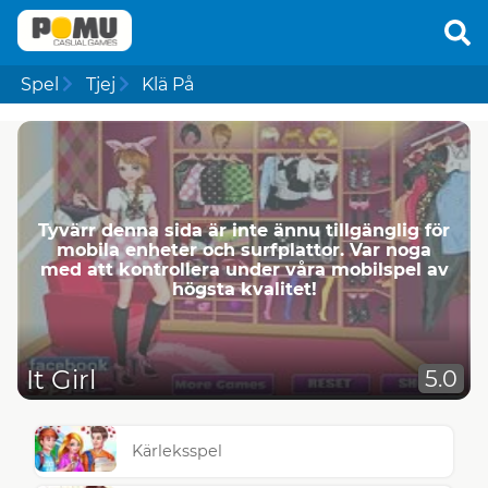
Spel
Tjej
Klä På
Tyvärr denna sida är inte ännu tillgänglig för
mobila enheter och surfplattor. Var noga
med att kontrollera under våra mobilspel av
högsta kvalitet!
It Girl
5.0
Kärleksspel