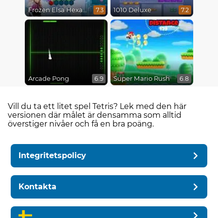
Frozen Elsa Hexagon Puzzle
1010 Deluxe
7.3
7.2
Arcade Pong
Super Mario Rush
6.9
6.8
Vill du ta ett litet spel Tetris? Lek med den här
versionen där målet är densamma som alltid
överstiger nivåer och få en bra poäng.
Integritetspolicy
Kontakta