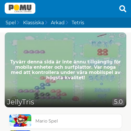
Spel
Klassiska
Arkad
Tetris
Tyvärr denna sida är inte ännu tillgänglig för
mobila enheter och surfplattor. Var noga
med att kontrollera under våra mobilspel av
högsta kvalitet!
JellyTris
5.0
Mario Spel