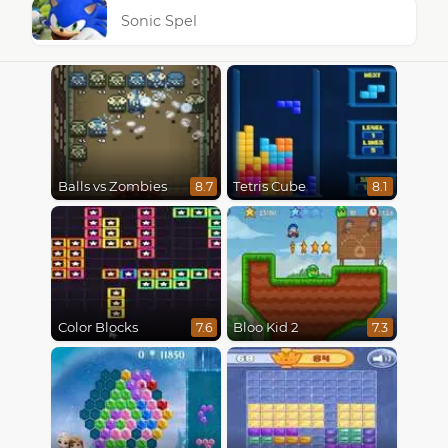
Sonic Spel
Balls vs Zombies
Tetris Cube
8.7
8.1
Color Blocks
Bloo Kid 2
7.6
7.3