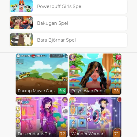
Powerpuff Girls Spel
Bakugan Spel
Bara Björnar Spel
Racing Movie Cars
Polynesian Princess Real Haircuts
9.4
7.5
Descendants Trendsetters
Wonder Woman Fashion Event
7.2
7.1