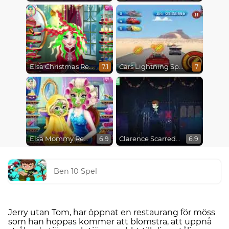
Elsa Christmas Real Haircuts
Cars Lightning Speed
7.1
7
Elsa Mommy Real Makeover
Clarence Scarred Silly
6.9
6.9
Ben 10 Spel
Jerry utan Tom, har öppnat en restaurang för möss
som han hoppas kommer att blomstra, att uppnå