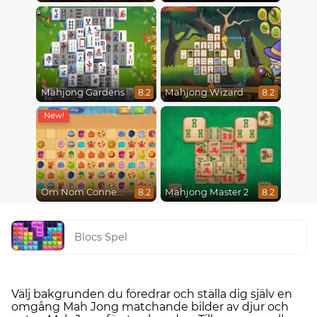
Mahjong Gardens
Mahjong Wizard
8.2
8.2
Om Nom Connect Classic
Mahjong Master 2
8.2
8.2
Blocs Spel
Välj bakgrunden du föredrar och ställa dig själv en
omgång Mah Jong matchande bilder av djur och