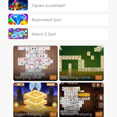
Jigsaw pusselspel
Bejeweled Spel
Match 3 Spel
Mahjong Cards
Jolly Jong Connect
8.3
8.3
Egypt Mahjong Triple Dimensions
Wooden Mahjong
8.3
8.3