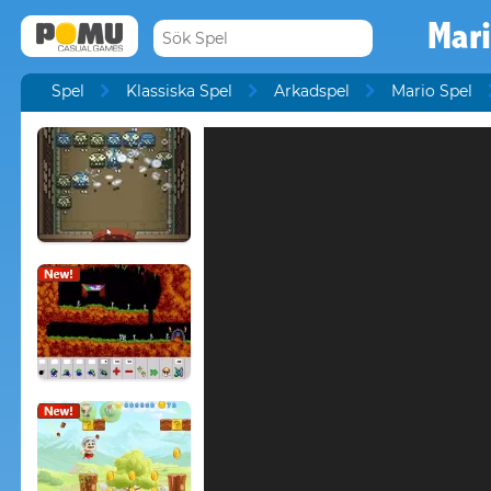
Mar
Spel
Klassiska Spel
Arkadspel
Mario Spel