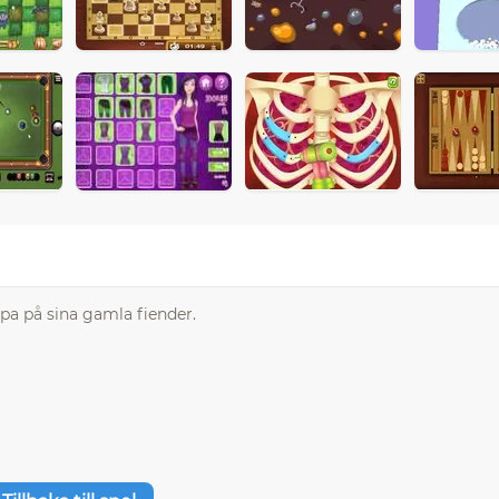
pa på sina gamla fiender.