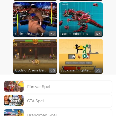
Ultimate Boxing
Battle Robot T-Rex Age
6.3
6.3
Gods of Arena Battles
Stickman Fighter Epic Battles
6.2
5.9
Försvar Spel
GTA Spel
Brandman Spel