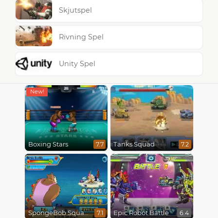
Skjutspel
Rivning Spel
Unity Spel
Boxing Stars
Tanks Squad
7.7
7.2
SpongeBob SquarePants : Monster Island Adventures
Epic Robot Battle
7.1
6.4