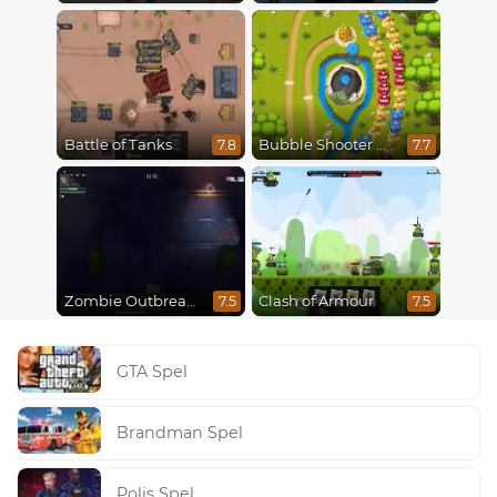
Battle of Tanks
Bubble Shooter Online
7.8
7.7
Zombie Outbreak Arena
Clash of Armour
7.5
7.5
GTA Spel
Brandman Spel
Polis Spel