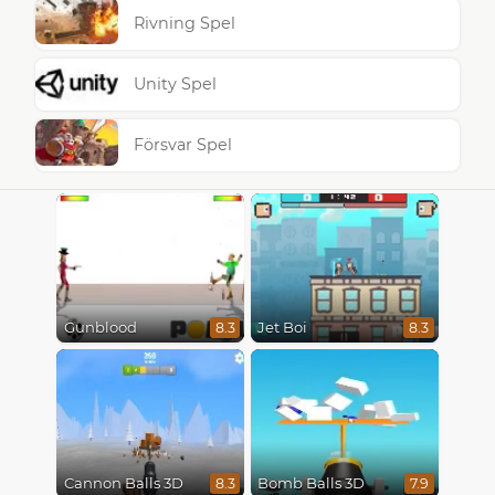
Rivning Spel
Unity Spel
Försvar Spel
Gunblood
Jet Boi
8.3
8.3
Cannon Balls 3D
Bomb Balls 3D
8.3
7.9