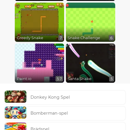
Greedy Snake
Snake Challenge
7
6
Paint.io
Santa Snake
5.7
5
Donkey Kong Spel
Bomberman-spel
Brädspel