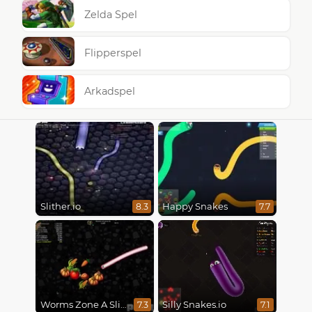
Zelda Spel
Flipperspel
Arkadspel
Slither.io
Happy Snakes
8.3
7.7
Worms Zone A Slithery Snake
Silly Snakes.io
7.3
7.1