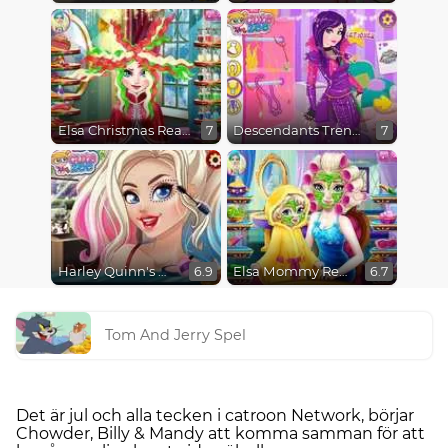
Elsa Christmas Real Haircuts
Descendants Trendsetters
7
7
Harley Quinn's Modern Makeover
Elsa Mommy Real Makeover
6.9
6.7
Tom And Jerry Spel
Det är jul och alla tecken i catroon Network, börjar
Chowder, Billy & Mandy att komma samman för att