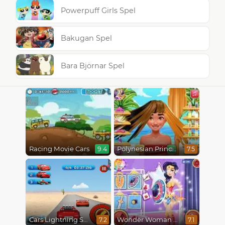
Powerpuff Girls Spel
Bakugan Spel
Bara Björnar Spel
Racing Movie Cars
Polynesian Princess Real Haircuts
9.4
7.5
Cars Lightning Speed
Wonder Woman Fashion Event
7.2
7.1