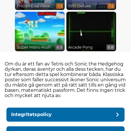
Frozen Elsa Hexagon Puzzle
1010 Deluxe
7.3
7.2
Super Mario Rush
Arcade Pong
6.9
6.8
Om du är ett fan av Tetris och Sonic the Hedgehog
dyrkan, deras äventyr och alla dess tecken, har du
tur eftersom detta spel kombinerar båda. Klassiska
poster som faller successivt ikoner Sonic universum
du måste gå genom att på rätt sätt tills en gång vid
basen, matematiskt passform. Det finns ingen trick
och mycket att njuta av.
Integritetspolicy