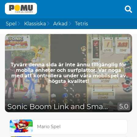
Spel
Klassiska
Arkad
Tetris
Tyvärr denna sida är inte ännu tillgänglig för
mobila enheter och surfplattor. Var noga
med att kontrollera under våra mobilspel av
högsta kvalitet!
Sonic Boom Link and Smash
5.0
Mario Spel