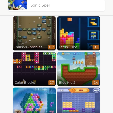
Sonic Spel
Balls vs Zombies
Tetris Cube
8.7
8.1
Color Blocks
Bloo Kid 2
7.7
7.4