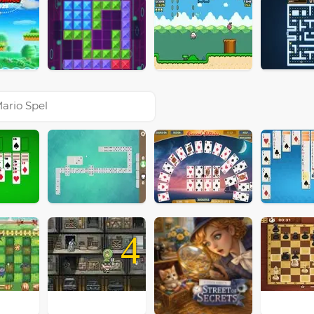
ario Spel
4