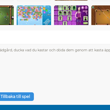
 trädgård, ducka vad du kastar och döda dem genom att kasta äp
Tillbaka till spel