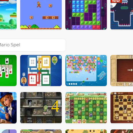
ario Spel
4