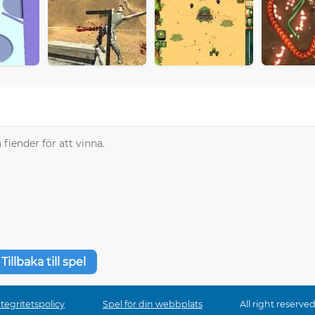
fiender för att vinna.
Tillbaka till spel
ntegritetspolicy
Spel för din webbplats
All right reserv