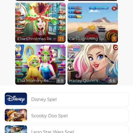
Elsa Christmas Real Haircuts
Cars Lightning Speed
7.1
7
Elsa Mommy Real Makeover
Harley Quinn's Modern Makeover
6.9
6.6
Disney Spel
Scooby Doo Spel
Lego Star Wars Spel