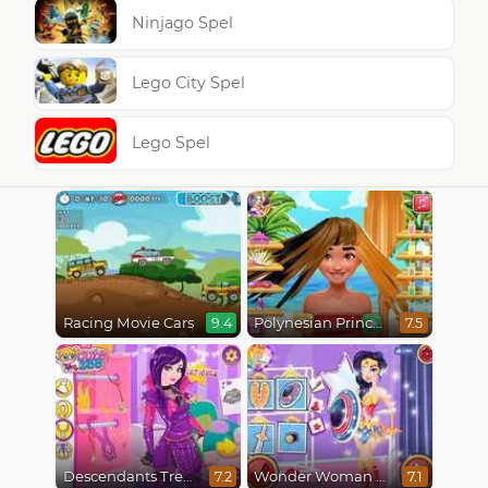
Ninjago Spel
Lego City Spel
Lego Spel
Racing Movie Cars
Polynesian Princess Real Haircuts
9.4
7.5
Descendants Trendsetters
Wonder Woman Fashion Event
7.2
7.1