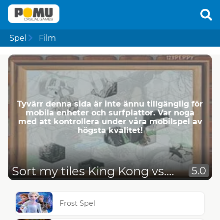
Spel
Film
Tyvärr denna sida är inte ännu tillgänglig för
mobila enheter och surfplattor. Var noga
med att kontrollera under våra mobilspel av
högsta kvalitet!
Sort my tiles King Kong vs. Godzilla
5.0
Frost Spel