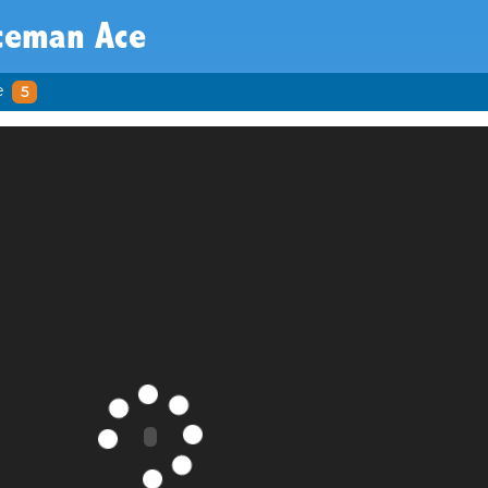
ceman Ace
e
5