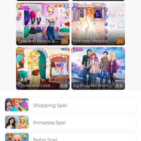
Elsa and Barbie Blind Date
Princess Wedding Drama
7.1
7.1
Cinderella Love On The Run
Icy Couples Winter Time
6.8
6.6
Shopping Spel
Prinsessa Spel
Bebis Spel