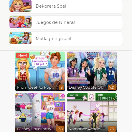
Dekorera Spel
Juegos de Niñeras
Matlagningsspel
From Geek to Popular Girl
Disney Couple Of The Year
8
7.9
Disney Love Party
Romance Academy
7.8
7.7