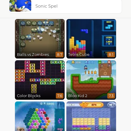
Sonic Spel
Balls vs Zombies
Tetris Cube
8.7
8.1
Color Blocks
Bloo Kid 2
7.6
7.3