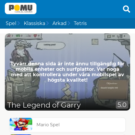
Spel
Klassiska
Arkad
Tetris
Tyvärr denna sida är inte ännu tillgänglig för
mobila enheter och surfplattor. Var noga
med att kontrollera under våra mobilspel av
högsta kvalitet!
The Legend of Garry
5.0
Mario Spel