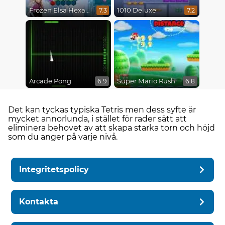
Frozen Elsa Hexagon Puzzle
1010 Deluxe
7.3
7.2
Arcade Pong
Super Mario Rush
6.9
6.8
Det kan tyckas typiska Tetris men dess syfte är
mycket annorlunda, i stället för rader sätt att
eliminera behovet av att skapa starka torn och höjd
som du anger på varje nivå.
Integritetspolicy
Kontakta