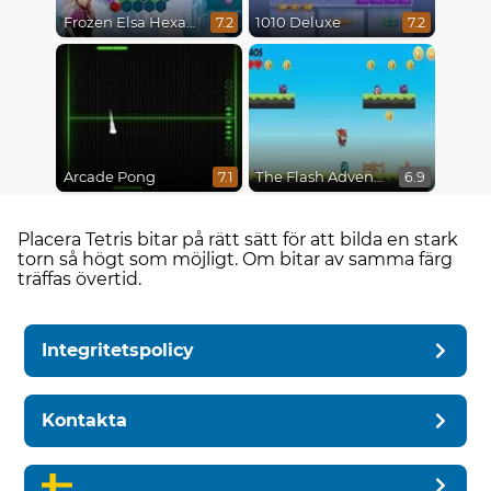
Frozen Elsa Hexagon Puzzle
1010 Deluxe
7.2
7.2
Arcade Pong
The Flash Adventures
7.1
6.9
Placera Tetris bitar på rätt sätt för att bilda en stark
torn så högt som möjligt. Om bitar av samma färg
träffas övertid.
Integritetspolicy
Kontakta