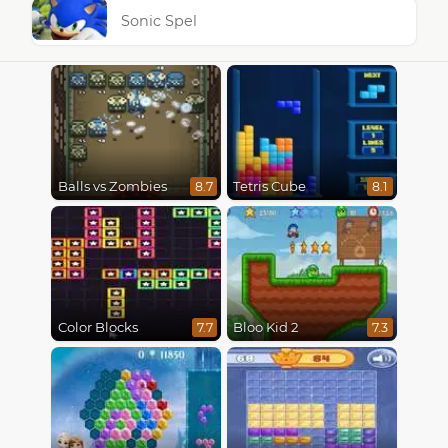
Sonic Spel
Balls vs Zombies
Tetris Cube
8.7
8.1
Color Blocks
Bloo Kid 2
7.7
7.3