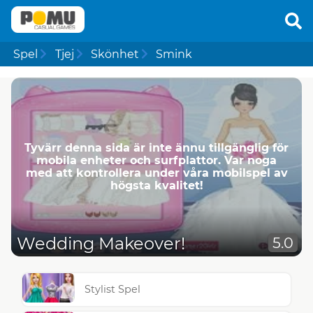
Spel
Tjej
Skönhet
Smink
Tyvärr denna sida är inte ännu tillgänglig för
mobila enheter och surfplattor. Var noga
med att kontrollera under våra mobilspel av
högsta kvalitet!
Wedding Makeover!
5.0
Stylist Spel