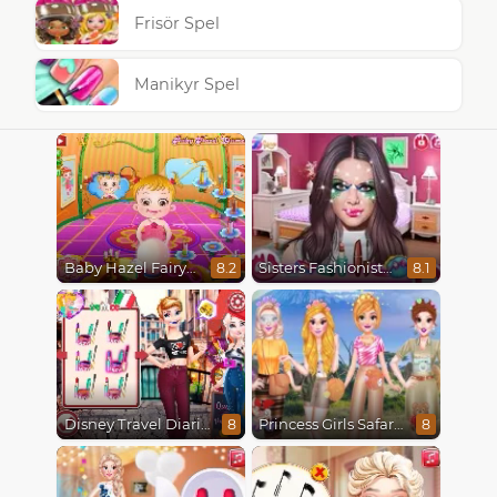
Frisör Spel
Manikyr Spel
Baby Hazel Fairyland Ballet
Sisters Fashionista Makeup
8.2
8.1
Disney Travel Diaries: City Break
Princess Girls Safari Trip
8
8