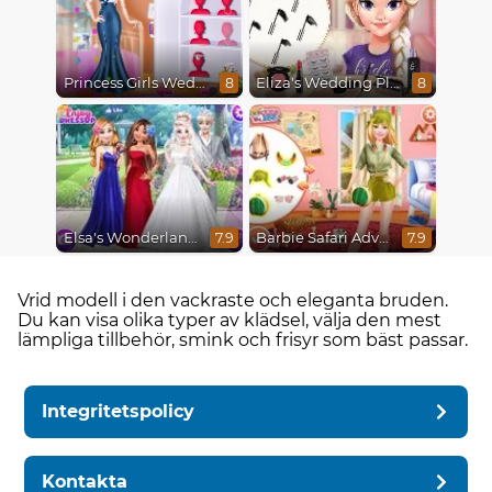
Princess Girls Wedding Trip
Eliza's Wedding Planner
8
8
Elsa's Wonderland Wedding
Barbie Safari Adventure
7.9
7.9
Vrid modell i den vackraste och eleganta bruden.
Du kan visa olika typer av klädsel, välja den mest
lämpliga tillbehör, smink och frisyr som bäst passar.
Integritetspolicy
Kontakta