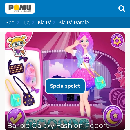
Spel
Tjej
Klä På
Klä På Barbie
Spela spelet
Barbie Galaxy Fashion Report