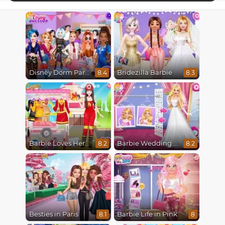
Disney Dorm Party
Bridezilla Barbie
8.4
8.3
Barbie Loves Her Job
Barbie Wedding Fun
8.2
8.2
Besties in Paris
Barbie Life in Pink
8.1
8