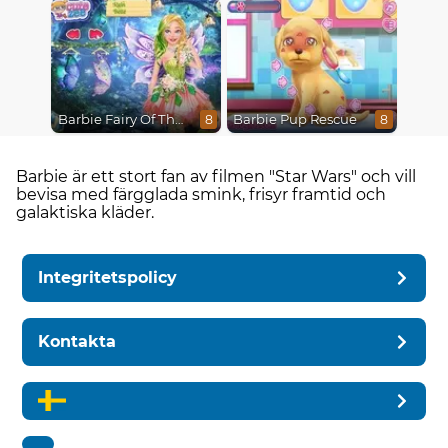
Barbie Fairy Of The Woods
Barbie Pup Rescue
8
8
Barbie är ett stort fan av filmen "Star Wars" och vill
bevisa med färgglada smink, frisyr framtid och
galaktiska kläder.
Integritetspolicy
Kontakta