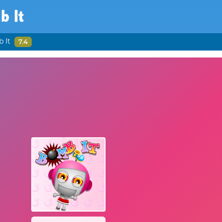
b It
 It
7.4