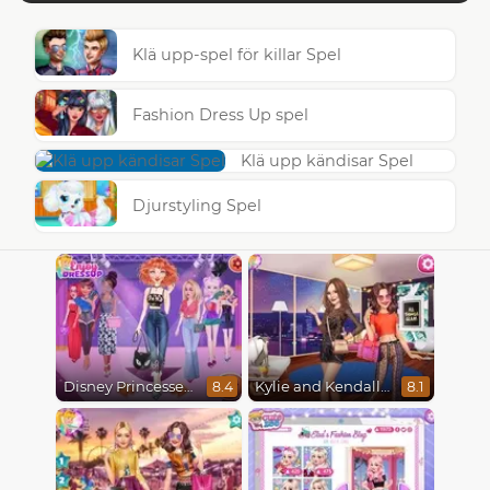
Klä upp-spel för killar Spel
Fashion Dress Up spel
Klä upp kändisar Spel
Djurstyling Spel
Disney Princesses Runway Show
Kylie and Kendall Sisters Break Up
8.4
8.1