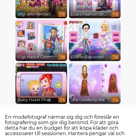
Gigi and Kendall Fashionistas
Elsa's Fashion Blog
7.9
7.9
Gigi Hadid Glamourous Lifestyle
Elsa vs Rapunzel Fashion Game
7.8
7.8
Baby Hazel Photoshoot
The Celebrity Way Of Life
7.5
7.4
En modefotograf närmar sig dig och föreslår en
fotografering som gör dig berömd. För att göra
detta har du en budget för att köpa kläder och
accessoarer till sessionen. Hantera pengar väl och