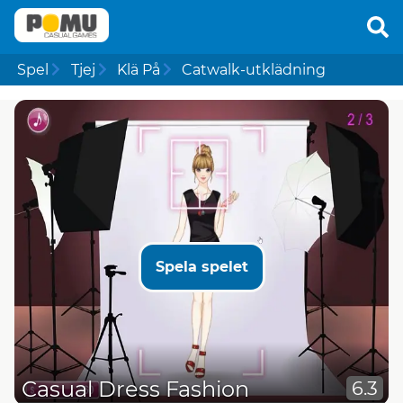
Spel
Tjej
Klä På
Catwalk-utklädning
Spela spelet
Casual Dress Fashion
6.3