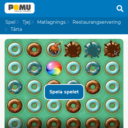
Spel
Tjej
Matlagnings
Restaurangservering
Tårta
Spela spelet