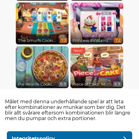
The Smurfs Cooking
Princess #InstaYuuum Macarons & Flowers
7.3
7.2
Pie Realife Cooking
Piece of Cake: Merge & Bake
6.9
6.9
Målet med denna underhållande spel är att leta
efter kombinationer av munkar som ber dig. Det
blir allt svårare eftersom kombinationen blir längre
men du pumpar och extra portioner.
Integritetspolicy