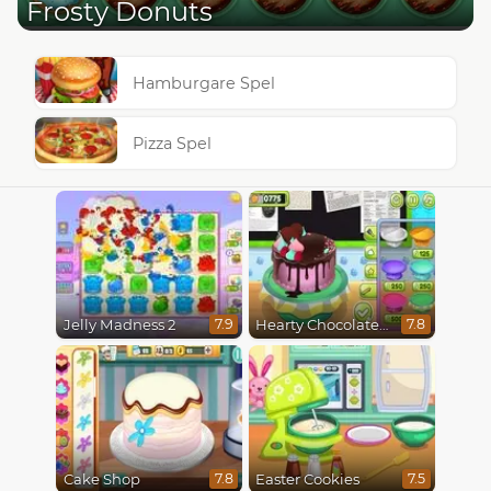
Frosty Donuts
Hamburgare Spel
Pizza Spel
Jelly Madness 2
Hearty Chocolate Cake
7.9
7.8
Cake Shop
Easter Cookies
7.8
7.5