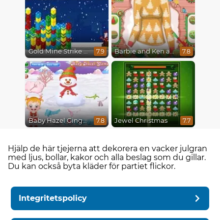
Gold Mine Strike Christmas
Barbie and Ken a Perfect Christmas
7.9
7.8
Baby Hazel Gingerbread House
Jewel Christmas
7.8
7.7
Hjälp de här tjejerna att dekorera en vacker julgran
med ljus, bollar, kakor och alla beslag som du gillar.
Du kan också byta kläder för partiet flickor.
Integritetspolicy