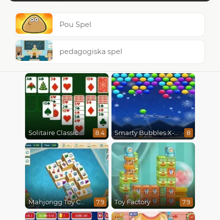
Pou Spel
pedagogiska spel
Solitaire Classic Christmas
Smarty Bubbles X-Mas Edition
8.4
8
Mahjongg Toy Chest
Toy Factory
7.9
7.9