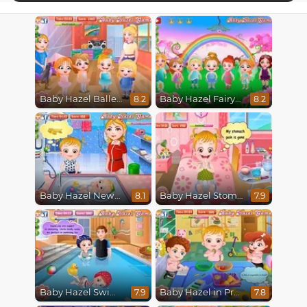
Baby Hazel Ballerina Dance
Baby Hazel Fairyland Ballet
8.2
8.2
Baby Hazel Newborn Vaccination
Baby Hazel Stomach Care
8.1
7.9
Baby Hazel Swimming
Baby Hazel in Preschool
7.9
7.8