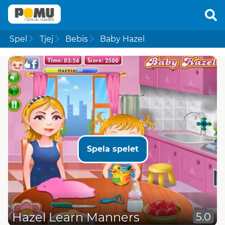
Spel
Tjej
Bebis
Baby Hazel
Spela spelet
Hazel Learn Manners
5.0