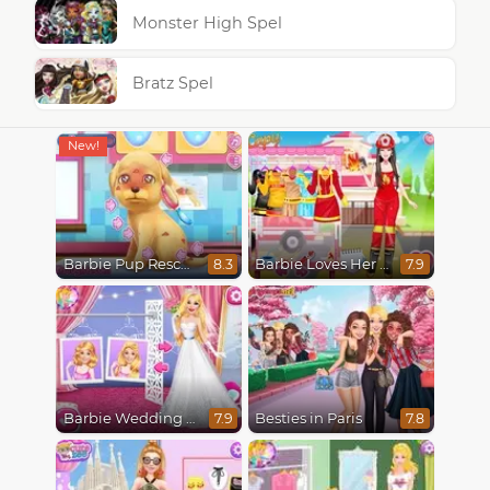
Monster High Spel
Bratz Spel
Barbie Pup Rescue
Barbie Loves Her Job
8.3
7.9
Barbie Wedding Fun
Besties in Paris
7.9
7.8