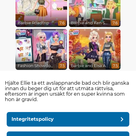
Barbie Roadtrip Adventure
Barbie and Ken Spring City Break
7.6
7.6
Fashion Showdown Barbie and Harley
Barbie and Elsa Autumn Patterns
7.5
7.5
Hjälte Ellie ta ett avslappnande bad och blir ganska
innan du beger dig ut för att utmäta rättvisa,
eftersom är ingen ursäkt för en super kvinna som
hon är gravid.
Integritetspolicy