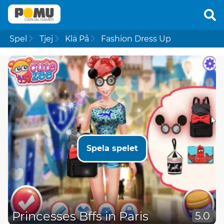
Spel
Tjej
Klä På
Fashion Dress Up
Spela spelet
Princesses Bffs in Paris
5.0