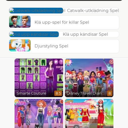
Catwalk-utklädning Spel
Klä upp-spel för killar Spel
Klä upp kändisar Spel
Djurstyling Spel
Smarte Couture
Disney Travel Diaries: City Break
8.5
8