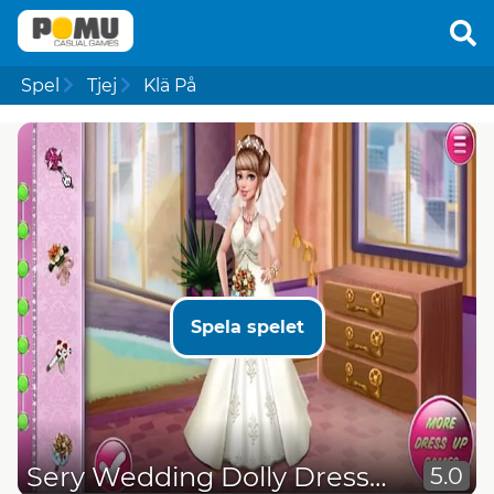
Spel
Tjej
Klä På
Spela spelet
Sery Wedding Dolly Dress Up
5.0