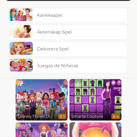
Kärleksspel
Äktenskap Spel
Dekorera Spel
Juegos de Niñeras
Disney Travel Diaries: City Break
Smarte Couture
8.5
8.4