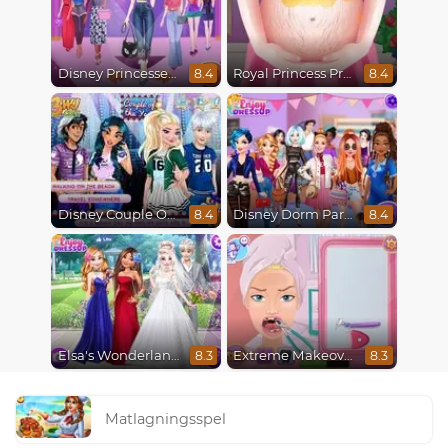
Disney Princesses Runway Show
Royal Princess Pregnant
8.4
8.4
Disney Couple Of The Year
Disney Dorm Party
8.4
8.4
Elsa's Wonderland Wedding
Extreme Makeover
8.3
8.3
Matlagningsspel