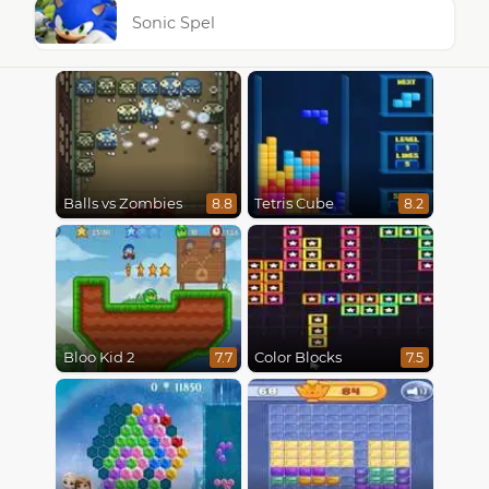
Sonic Spel
Balls vs Zombies
Tetris Cube
8.8
8.2
Bloo Kid 2
Color Blocks
7.7
7.5