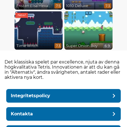
Frozen Elsa Hexagon Puzzle
1010 Deluxe
7.5
7.3
Time Witch
Super Onion Boy
7.3
6.9
Det klassiska spelet par excellence, njuta av denna
högkvalitativa Tetris. Innovationen är att du kan gå
in "Alternativ", ändra svårigheten, antalet rader eller
aktivera nya kort.
Integritetspolicy
Kontakta