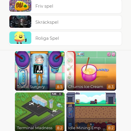
Friv spel
Skräckspel
Roliga Spel
Traffic Surgery
Churros Ice Cream
8.5
8.3
Terminal Madness
Idle Mining Empire
8.2
8.2