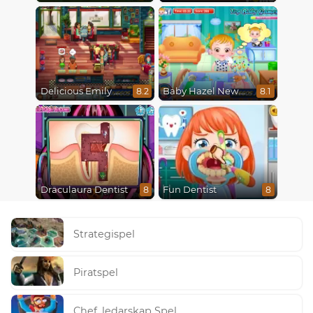
Delicious Emily New Beginning
Baby Hazel Newborn Vaccination
8.2
8.1
Draculaura Dentist
Fun Dentist
8
8
Strategispel
Piratspel
Chef, ledarskap Spel