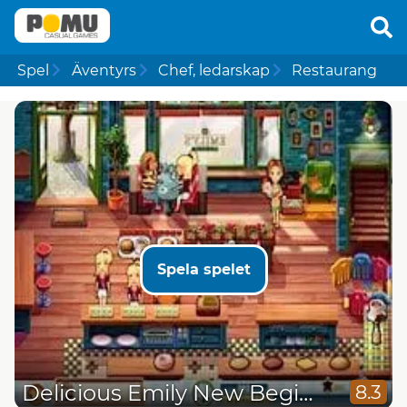
Spel
Äventyrs
Chef, ledarskap
Restaurang
Spela spelet
Delicious Emily New Beginning
8.3