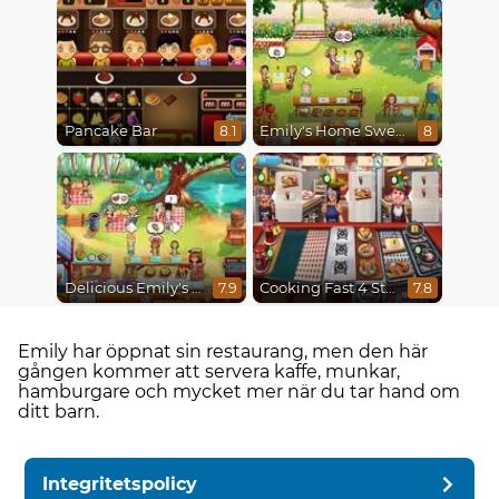
Pancake Bar
Emily's Home Sweet Home
8.1
8
Delicious Emily's Hopes And Fears
Cooking Fast 4 Steak
7.9
7.8
Emily har öppnat sin restaurang, men den här
gången kommer att servera kaffe, munkar,
hamburgare och mycket mer när du tar hand om
ditt barn.
Integritetspolicy