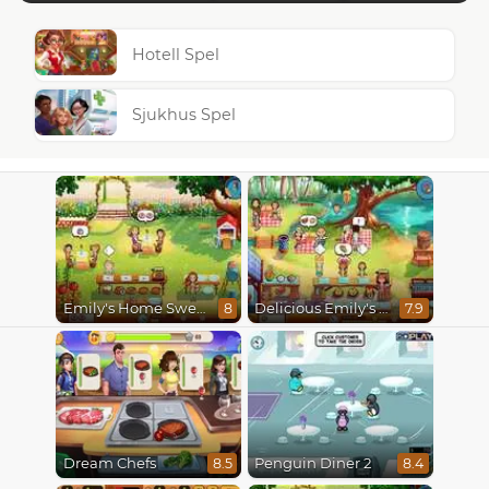
Hotell Spel
Sjukhus Spel
Emily's Home Sweet Home
Delicious Emily's Hopes And Fears
8
7.9
Dream Chefs
Penguin Diner 2
8.5
8.4