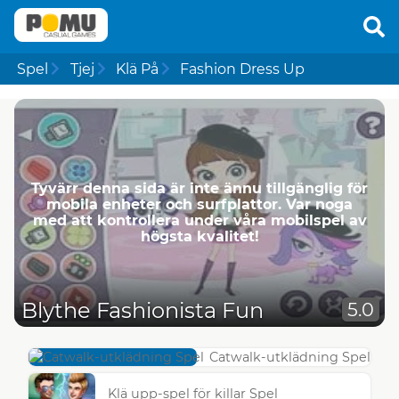
Spel
Tjej
Klä På
Fashion Dress Up
Tyvärr denna sida är inte ännu tillgänglig för
mobila enheter och surfplattor. Var noga
med att kontrollera under våra mobilspel av
högsta kvalitet!
Blythe Fashionista Fun
5.0
Catwalk-utklädning Spel
Klä upp-spel för killar Spel