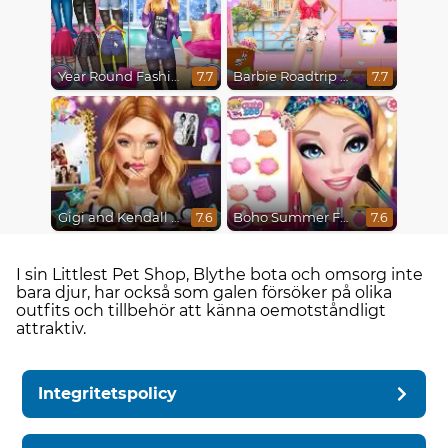
Year Round Fashionista Rapunzel
Barbie Roadtrip Adventure
7.7
7.7
Gigi and Kendall BFFS
Boho Summer Festival Besties
7.6
7.6
I sin Littlest Pet Shop, Blythe bota och omsorg inte
bara djur, har också som galen försöker på olika
outfits och tillbehör att känna oemotståndligt
attraktiv.
Integritetspolicy