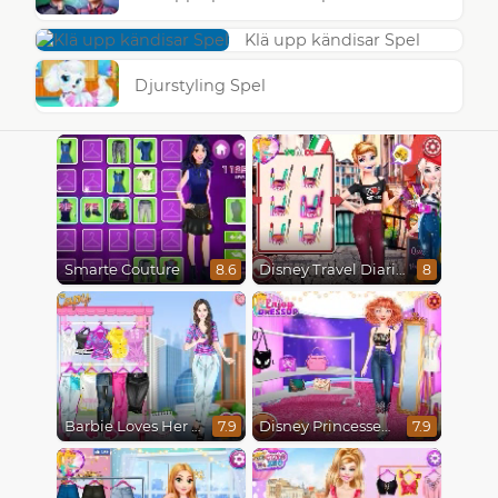
Klä upp kändisar Spel
Djurstyling Spel
Smarte Couture
Disney Travel Diaries: City Break
8.6
8
Barbie Loves Her Job
Disney Princesses Runway Show
7.9
7.9