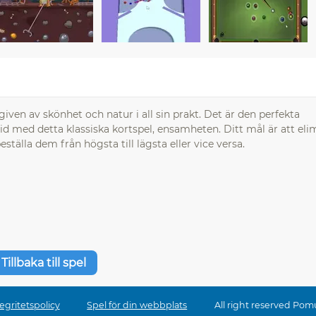
iven av skönhet och natur i all sin prakt. Det är den perfekta
 tid med detta klassiska kortspel, ensamheten. Ditt mål är att eli
älla dem från högsta till lägsta eller vice versa.
Tillbaka till spel
egritetspolicy
Spel för din webbplats
All right reserved Pom