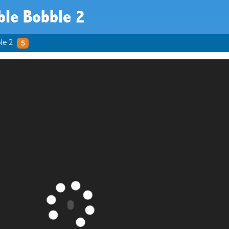
ble Bobble 2
le 2
5