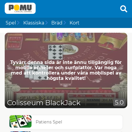
Spel
Klassiska
Bräd
Kort
Tyvärr denna sida är inte ännu tillgänglig för
mobila enheter och surfplattor. Var noga
med att kontrollera under våra mobilspel av
högsta kvalitet!
Colisseum BlackJack
5.0
Patiens Spel