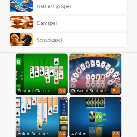
Battleship Spel
Damspel
Schackspel
Solitaire Classic
Crescent Solitaire
8.4
8.4
Yukon Solitaire
4 Colors
8.4
8.3