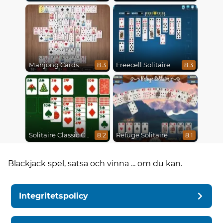
Mahjong Cards
Freecell Solitaire
8.3
8.3
Solitaire Classic Christmas
Refuge Solitaire
8.2
8.1
Blackjack spel, satsa och vinna ... om du kan.
Integritetspolicy