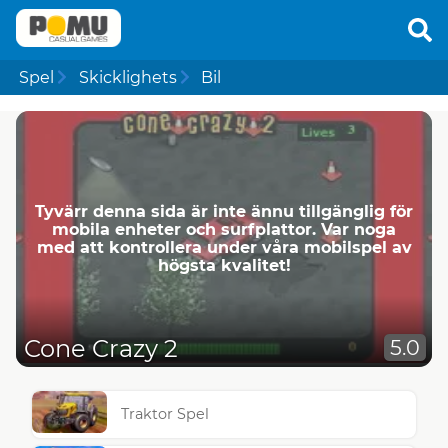
Spel
Skicklighets
Bil
Tyvärr denna sida är inte ännu tillgänglig för
mobila enheter och surfplattor. Var noga
med att kontrollera under våra mobilspel av
högsta kvalitet!
Cone Crazy 2
5.0
Traktor Spel