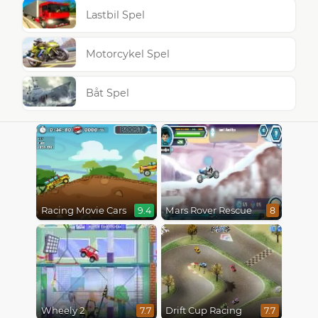
Lastbil Spel
Motorcykel Spel
Båt Spel
Racing Movie Cars
Mars Rover Rescue
9.4
8
Wheely 2
Drift Cup Racing
7.7
7.7