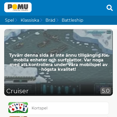
Spel
Klassiska
Bräd
Battleship
Tyvärr denna sida är inte ännu tillgänglig för
mobila enheter och surfplattor. Var noga
med att kontrollera under våra mobilspel av
högsta kvalitet!
Cruiser
5.0
Kortspel