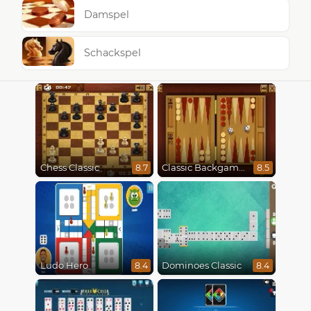
Damspel
Schackspel
Chess Classic
Classic Backgammon
8.7
8.5
Ludo Hero
Dominoes Classic
8.4
8.4