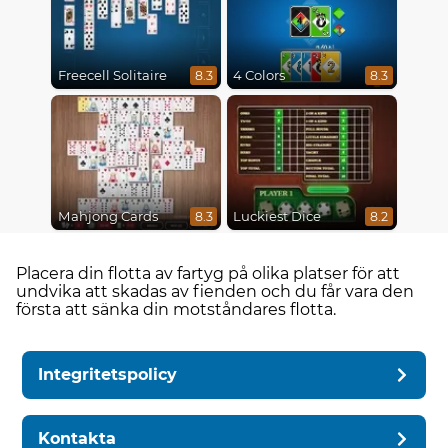
Freecell Solitaire
4 Colors
8.3
8.3
Mahjong Cards
Luckiest Dice
8.3
8.2
Placera din flotta av fartyg på olika platser för att
undvika att skadas av fienden och du får vara den
första att sänka din motståndares flotta.
Integritetspolicy
Kontakta