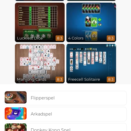
Luckiest Dice
4 Colors
8.3
8.3
Mahjong Cards
Freecell Solitaire
8.3
8.3
Flipperspel
Arkadspel
Donkey Kong Spel