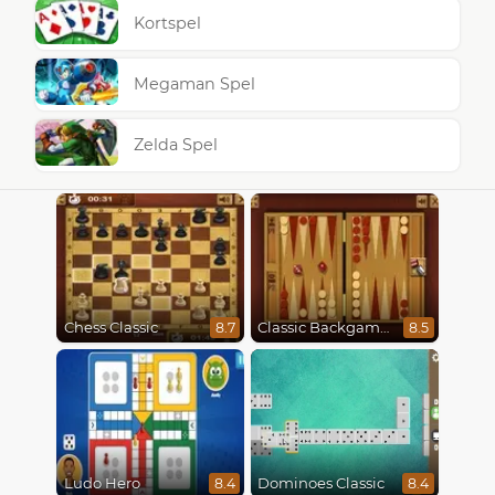
Kortspel
Megaman Spel
Zelda Spel
Chess Classic
Classic Backgammon
8.7
8.5
Ludo Hero
Dominoes Classic
8.4
8.4